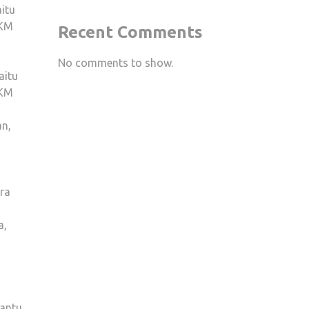
itu
KOMUNITAS
MKM
Recent Comments
KOMUNITAS
TANGAN
No comments to show.
DI
yaitu
ATAS
MKM
(TDA)
DORONG
an,
AKSELERASI
TRANSFORMASI
SERTA
PERTUMBUHAN
ra
UMKM
MELALUI
a,
GEN
TDA
RAYA
bantu