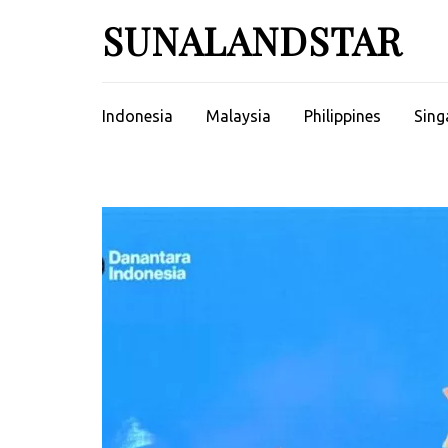
Skip
SUNALANDSTAR
to
content
(Press
Enter)
Indonesia
Malaysia
Philippines
Sing