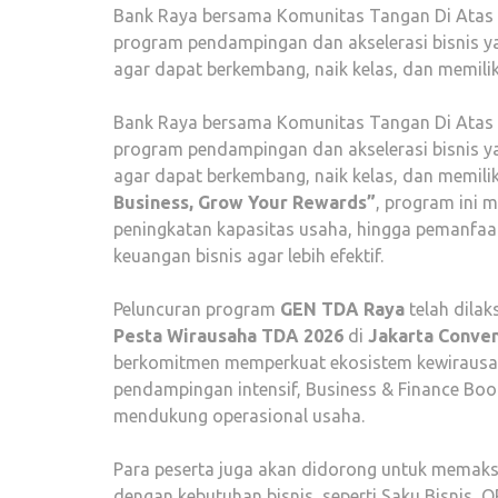
Bank Raya bersama Komunitas Tangan Di Atas (
program pendampingan dan akselerasi bisnis 
agar dapat berkembang, naik kelas, dan memiliki
Bank Raya bersama Komunitas Tangan Di Atas 
program pendampingan dan akselerasi bisnis 
agar dapat berkembang, naik kelas, dan memili
Business, Grow Your Rewards”
, program ini 
peningkatan kapasitas usaha, hingga pemanfaa
keuangan bisnis agar lebih efektif.
Peluncuran program
GEN TDA Raya
telah dila
Pesta Wirausaha TDA 2026
di
Jakarta Conven
berkomitmen memperkuat ekosistem kewirausah
pendampingan intensif, Business & Finance Boot
mendukung operasional usaha.
Para peserta juga akan didorong untuk memaks
dengan kebutuhan bisnis, seperti Saku Bisnis, 