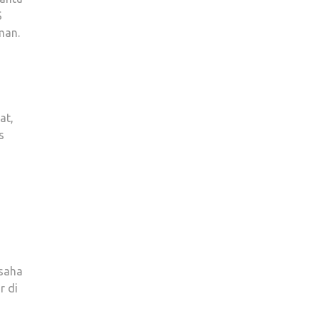
S
man.
at,
s
usaha
r di