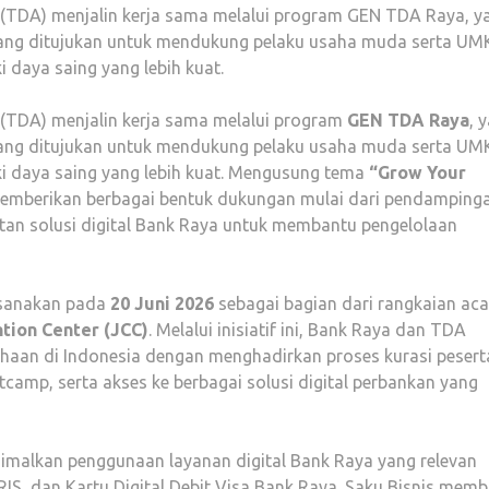
TDA) menjalin kerja sama melalui program GEN TDA Raya, ya
yang ditujukan untuk mendukung pelaku usaha muda serta U
 daya saing yang lebih kuat.
(TDA) menjalin kerja sama melalui program
GEN TDA Raya
, 
yang ditujukan untuk mendukung pelaku usaha muda serta U
ki daya saing yang lebih kuat. Mengusung tema
“Grow Your
memberikan berbagai bentuk dukungan mulai dari pendamping
tan solusi digital Bank Raya untuk membantu pengelolaan
ksanakan pada
20 Juni 2026
sebagai bagian dari rangkaian aca
tion Center (JCC)
. Melalui inisiatif ini, Bank Raya dan TDA
aan di Indonesia dengan menghadirkan proses kurasi pesert
camp, serta akses ke berbagai solusi digital perbankan yang
imalkan penggunaan layanan digital Bank Raya yang relevan
QRIS, dan Kartu Digital Debit Visa Bank Raya. Saku Bisnis mem