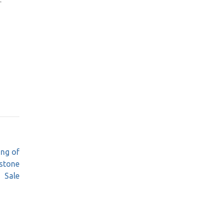
r
ing of
estone
Sale