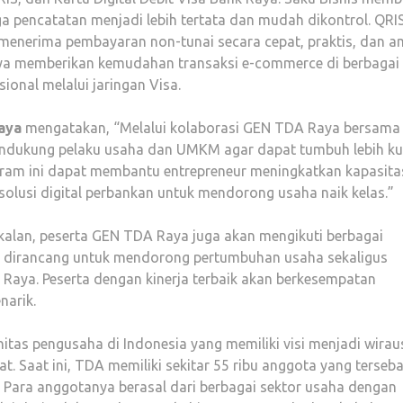
 pencatatan menjadi lebih tertata dan mudah dikontrol. QRI
nerima pembayaran non-tunai secara cepat, praktis, dan a
Raya memberikan kemudahan transaksi e-commerce di berbagai
ional melalui jaringan Visa.
Raya
mengatakan, “Melalui kolaborasi GEN TDA Raya bersama
endukung pelaku usaha dan UMKM agar dapat tumbuh lebih ku
ogram ini dapat membantu entrepreneur meningkatkan kapasita
olusi digital perbankan untuk mendorong usaha naik kelas.”
lan, peserta GEN TDA Raya juga akan mengikuti berbagai
g dirancang untuk mendorong pertumbuhan usaha sekaligus
Raya. Peserta dengan kinerja terbaik akan berkesempatan
narik.
tas pengusaha di Indonesia yang memiliki visi menjadi wira
t. Saat ini, TDA memiliki sekitar 55 ribu anggota yang terseba
a. Para anggotanya berasal dari berbagai sektor usaha dengan