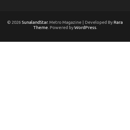
© 2026
SunalandStar
. Metro Magazine | Developed By
Rara
Theme
. Powered by
WordPress
.