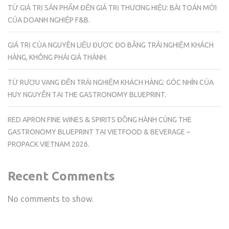
TỪ GIÁ TRỊ SẢN PHẨM ĐẾN GIÁ TRỊ THƯƠNG HIỆU: BÀI TOÁN MỚI
CỦA DOANH NGHIỆP F&B.
GIÁ TRỊ CỦA NGUYÊN LIỆU ĐƯỢC ĐO BẰNG TRẢI NGHIỆM KHÁCH
HÀNG, KHÔNG PHẢI GIÁ THÀNH.
TỪ RƯỢU VANG ĐẾN TRẢI NGHIỆM KHÁCH HÀNG: GÓC NHÌN CỦA
HUY NGUYỄN TẠI THE GASTRONOMY BLUEPRINT.
RED APRON FINE WINES & SPIRITS ĐỒNG HÀNH CÙNG THE
GASTRONOMY BLUEPRINT TẠI VIETFOOD & BEVERAGE –
PROPACK VIETNAM 2026.
Recent Comments
No comments to show.