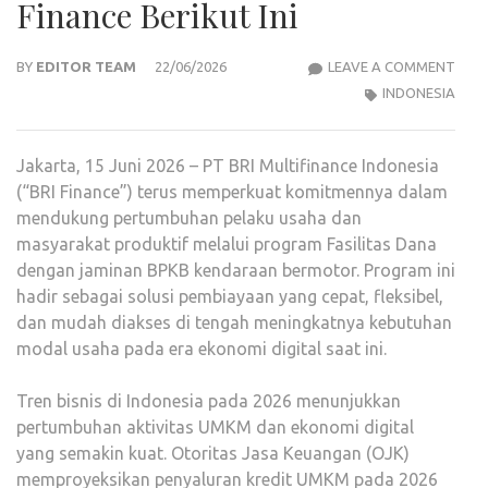
Finance Berikut Ini
BUT
BY
EDITOR TEAM
22/06/2026
LEAVE A COMMENT
DAN
INDONESIA
TUN
UNT
Jakarta, 15 Juni 2026 – PT BRI Multifinance Indonesia
USA
(“BRI Finance”) terus memperkuat komitmennya dalam
CEK
mendukung pertumbuhan pelaku usaha dan
PEN
masyarakat produktif melalui program Fasilitas Dana
BRI
dengan jaminan BPKB kendaraan bermotor. Program ini
FINA
hadir sebagai solusi pembiayaan yang cepat, fleksibel,
BERI
dan mudah diakses di tengah meningkatnya kebutuhan
INI
modal usaha pada era ekonomi digital saat ini.
Tren bisnis di Indonesia pada 2026 menunjukkan
pertumbuhan aktivitas UMKM dan ekonomi digital
yang semakin kuat. Otoritas Jasa Keuangan (OJK)
memproyeksikan penyaluran kredit UMKM pada 2026