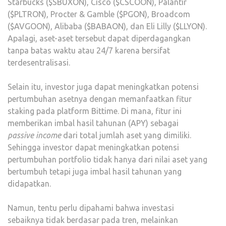
Starbucks ($SBUXON), Cisco ($CSCOON), Palantir
($PLTRON), Procter & Gamble ($PGON), Broadcom
($AVGOON), Alibaba ($BABAON), dan Eli Lilly ($LLYON).
Apalagi, aset-aset tersebut dapat diperdagangkan
tanpa batas waktu atau 24/7 karena bersifat
terdesentralisasi.
Selain itu, investor juga dapat meningkatkan potensi
pertumbuhan asetnya dengan memanfaatkan fitur
staking pada platform Bittime. Di mana, fitur ini
memberikan imbal hasil tahunan (APY) sebagai
passive income
dari total jumlah aset yang dimiliki.
Sehingga investor dapat meningkatkan potensi
pertumbuhan portfolio tidak hanya dari nilai aset yang
bertumbuh tetapi juga imbal hasil tahunan yang
didapatkan.
Namun, tentu perlu dipahami bahwa investasi
sebaiknya tidak berdasar pada tren, melainkan