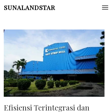
Skip
SUNALANDSTAR
to
content
(Press
Enter)
Efisiensi Terintegrasi dan