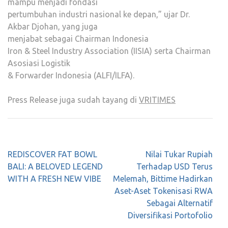
mampu menjadi fondasi
pertumbuhan industri nasional ke depan,” ujar Dr.
Akbar Djohan, yang juga
menjabat sebagai Chairman Indonesia
Iron & Steel Industry Association (IISIA) serta Chairman
Asosiasi Logistik
& Forwarder Indonesia (ALFI/ILFA).
Press Release juga sudah tayang di
VRITIMES
Post
REDISCOVER FAT BOWL
Nilai Tukar Rupiah
navigation
BALI: A BELOVED LEGEND
Terhadap USD Terus
WITH A FRESH NEW VIBE
Melemah, Bittime Hadirkan
Aset-Aset Tokenisasi RWA
Sebagai Alternatif
Diversifikasi Portofolio