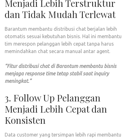
Menjadi Lebih Terstruktur
dan Tidak Mudah Terlewat
Barantum membantu distribusi chat berjalan lebih
otomatis sesuai kebutuhan bisnis. Hal ini membantu
tim merespon pelanggan lebih cepat tanpa harus
memindahkan chat secara manual antar agent.
“Fitur distribusi chat di Barantum membantu bisnis
menjaga response time tetap stabil saat inquiry
meningkat.”
3. Follow Up Pelanggan
Menjadi Lebih Cepat dan
Konsisten
Data customer yang tersimpan lebih rapi membantu