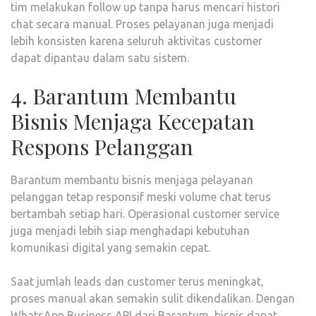
tim melakukan follow up tanpa harus mencari histori
chat secara manual. Proses pelayanan juga menjadi
lebih konsisten karena seluruh aktivitas customer
dapat dipantau dalam satu sistem.
4. Barantum Membantu
Bisnis Menjaga Kecepatan
Respons Pelanggan
Barantum membantu bisnis menjaga pelayanan
pelanggan tetap responsif meski volume chat terus
bertambah setiap hari. Operasional customer service
juga menjadi lebih siap menghadapi kebutuhan
komunikasi digital yang semakin cepat.
Saat jumlah leads dan customer terus meningkat,
proses manual akan semakin sulit dikendalikan. Dengan
WhatsApp Business API dari Barantum, bisnis dapat