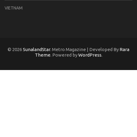
VIETNAM
© 2026
SunalandStar
. Metro Magazine | Developed By
Rara
Theme
. Powered by
WordPress
.