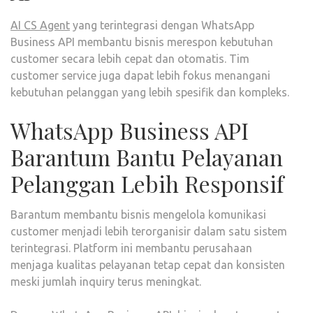
AI CS Agent
yang terintegrasi dengan WhatsApp
Business API membantu bisnis merespon kebutuhan
customer secara lebih cepat dan otomatis. Tim
customer service juga dapat lebih fokus menangani
kebutuhan pelanggan yang lebih spesifik dan kompleks.
WhatsApp Business API
Barantum Bantu Pelayanan
Pelanggan Lebih Responsif
Barantum membantu bisnis mengelola komunikasi
customer menjadi lebih terorganisir dalam satu sistem
terintegrasi. Platform ini membantu perusahaan
menjaga kualitas pelayanan tetap cepat dan konsisten
meski jumlah inquiry terus meningkat.