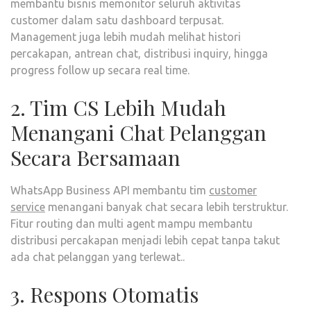
membantu bisnis memonitor seluruh aktivitas
customer dalam satu dashboard terpusat.
Management juga lebih mudah melihat histori
percakapan, antrean chat, distribusi inquiry, hingga
progress follow up secara real time.
2. Tim CS Lebih Mudah
Menangani Chat Pelanggan
Secara Bersamaan
WhatsApp Business API membantu tim
customer
service
menangani banyak chat secara lebih terstruktur.
Fitur routing dan multi agent mampu membantu
distribusi percakapan menjadi lebih cepat tanpa takut
ada chat pelanggan yang terlewat..
3. Respons Otomatis