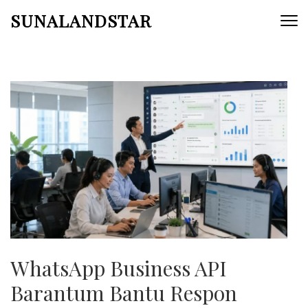
Skip
SUNALANDSTAR
to
content
(Press
Enter)
WhatsApp Business API
Barantum Bantu Respon