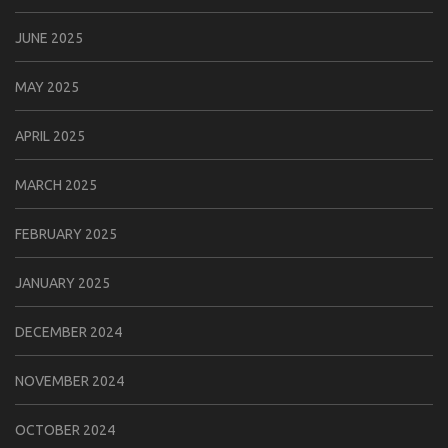
JUNE 2025
MAY 2025
APRIL 2025
MARCH 2025
FEBRUARY 2025
JANUARY 2025
DECEMBER 2024
NOVEMBER 2024
OCTOBER 2024