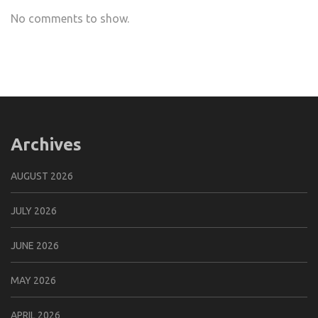
No comments to show.
Archives
AUGUST 2026
JULY 2026
JUNE 2026
MAY 2026
APRIL 2026